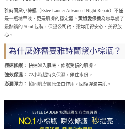
雅詩蘭黛小棕瓶（Estee Lauder Advanced Night Repair）不僅
是一瓶精華液，更是肌膚的穩定器。
黃姐愛保養
為您準備了
最熱銷的 50ml 包裝，保證公司貨，讓妳用得安心、美得放
心。
為什麼妳需要雅詩蘭黛小棕瓶？
極速修護：
快速滲入肌底，修護受損的肌膚。
強效保濕：
72小時超持久保濕，鎖住水份。
澎潤彈力：
協同肌膚膠原蛋白作用，回復彈潤美肌。