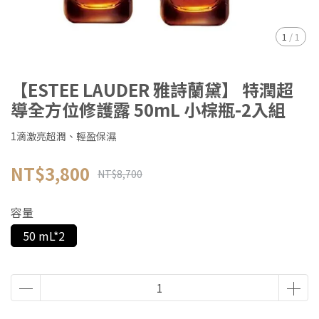
1
/
1
【ESTEE LAUDER 雅詩蘭黛】 特潤超
導全方位修護露 50mL 小棕瓶-2入組
1滴激亮超潤、輕盈保濕
NT$3,800
NT$8,700
容量
50 mL*2